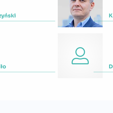
zyński
K
eckie
W
dło
D
eckie
W