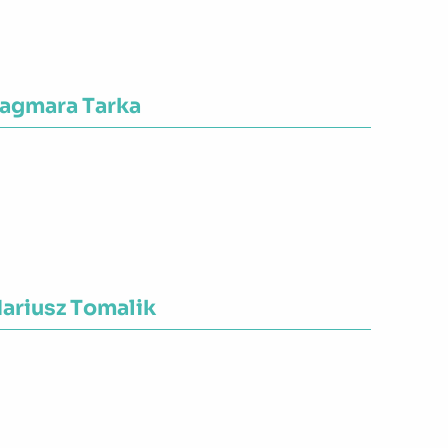
agmara Tarka
ojewództwo:
Mazowieckie
ariusz Tomalik
ojewództwo:
Śląskie