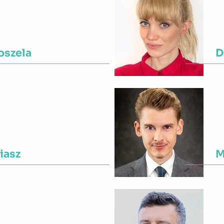
oszela
D
eckie
W
iasz
M
eckie
W