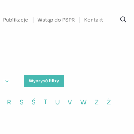
Publikacje
Wstąp do PSPR
Kontakt
Wyczyść filtry
T
R
S
Ś
U
V
W
Z
Ż