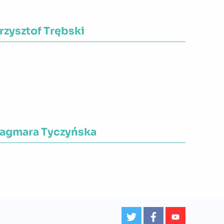
rzysztof Trębski
ojewództwo:
Mazowieckie
agmara Tyczyńska
ojewództwo:
Mazowieckie