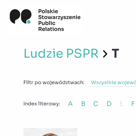
Ludzie PSPR
T
Filtr po województwach:
Wszystkie wojew
A
B
C
D
E
F
Index literowy: