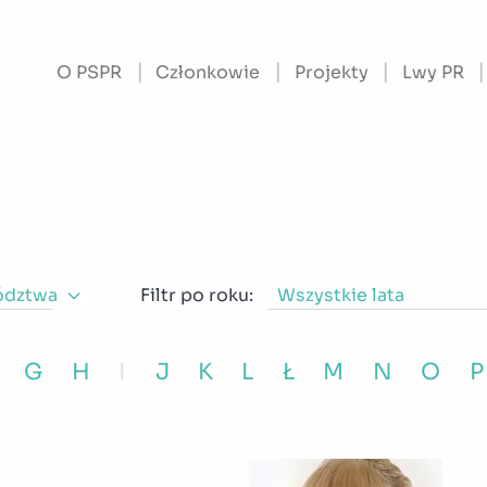
O PSPR
Członkowie
Projekty
Lwy PR
ództwa
Filtr po roku:
Wszystkie lata
G
H
I
J
K
L
Ł
M
N
O
P