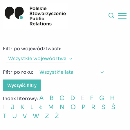
Ludzie PSPR
V
Filtr po województwach:
Wszystkie województwa
Filtr po roku:
Wszystkie lata
Wyczyść filtry
A
B
C
D
E
F
G
H
Index literowy:
I
J
K
L
Ł
M
N
O
P
R
S
Ś
T
U
V
W
Z
Ż