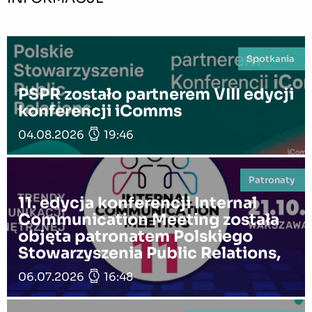
Spotkania
PSPR zostało partnerem VIII edycji
konferencji iComms
04.08.2026
19:46
Patronaty
11. edycja konferencji Internal
Communication Meeting została
objęta patronatem Polskiego
Stowarzyszenia Public Relations,
06.07.2026
16:48