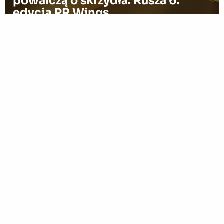
powalczą o skrzydła. Rusza 6.
edycja PR Wings
11.06.2026
18:43
Komunikacja pod presją – jak RCB
przygotowuje administrację i
biznes na kryzysy przyszłości
10.06.2026
12:53
Pierwsza edycja Forward by
Cashless już we wrześniu w Gdyni
10.06.2026
12:51