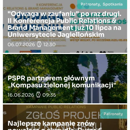
Patronaty, Spotkania
"Odwaga w zaufaniu" po raz drugi.
II Konferencja Public Relations &
Brand Management już 10 lipca na
Uniwersytecie Jagiellońskim
06.07.2026
12:30
PSPR partnerem głównym
„Kompasu zielonej komunikacji”
16.06.2026
09:35
Patronaty
Najlepsze kampanie znów