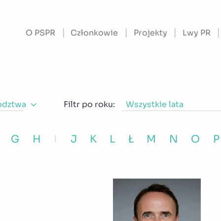
O PSPR
Członkowie
Projekty
Lwy PR
ództwa
Filtr po roku:
Wszystkie lata
G
H
I
J
K
L
Ł
M
N
O
P