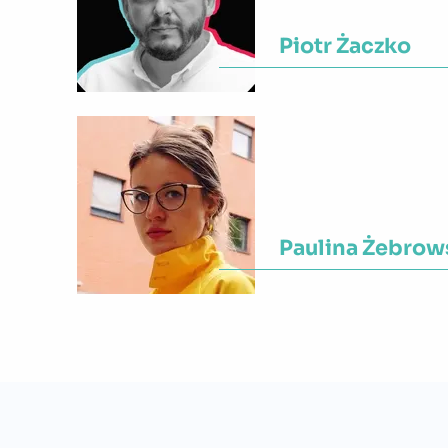
Piotr Żaczko
Województwo:
Mazowi
Paulina Żebrow
Województwo:
Małopol