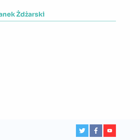
anek Żdżarski
ojewództwo:
Mazowieckie