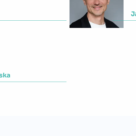
J
eckie
W
ska
skie