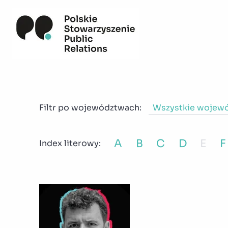
Ludzie PSPR
Ż
Filtr po województwach:
Wszystkie wojew
A
B
C
D
E
F
Index literowy: