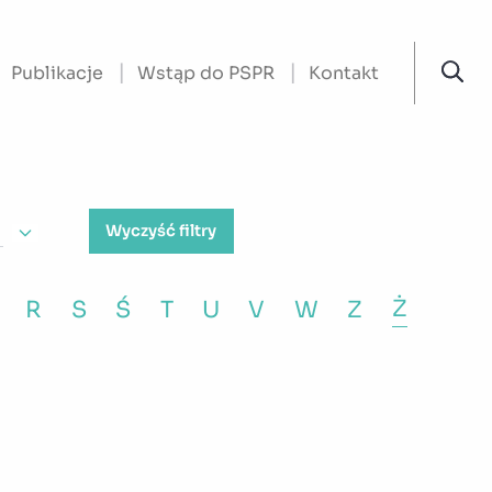
Publikacje
Wstąp do PSPR
Kontakt
Wyczyść filtry
Ż
R
S
Ś
T
U
V
W
Z