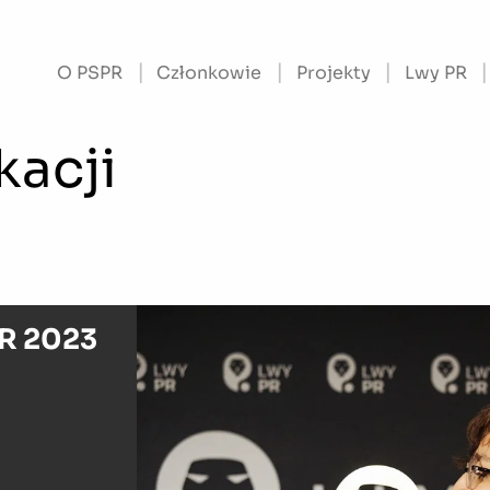
O PSPR
Członkowie
Projekty
Lwy PR
kacji
PR 2023