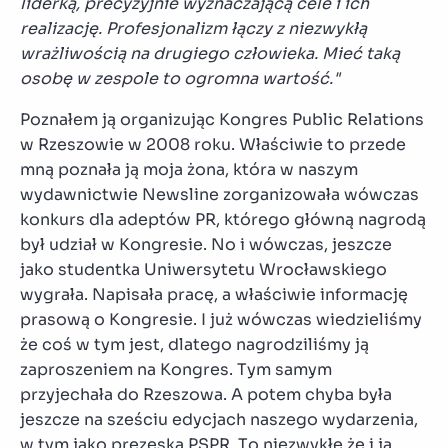
liderką, precyzyjnie wyznaczającą cele i ich
realizację. Profesjonalizm łączy z niezwykłą
wrażliwością na drugiego człowieka. Mieć taką
osobę w zespole to ogromna wartość."
Poznałem ją organizując Kongres Public Relations
w Rzeszowie w 2008 roku. Właściwie to przede
mną poznała ją moja żona, która w naszym
wydawnictwie Newsline zorganizowała wówczas
konkurs dla adeptów PR, którego główną nagrodą
był udział w Kongresie. No i wówczas, jeszcze
jako studentka Uniwersytetu Wrocławskiego
wygrała. Napisała pracę, a właściwie informację
prasową o Kongresie. I już wówczas wiedzieliśmy
że coś w tym jest, dlatego nagrodziliśmy ją
zaproszeniem na Kongres. Tym samym
przyjechała do Rzeszowa. A potem chyba była
jeszcze na sześciu edycjach naszego wydarzenia,
w tym jako prezeska PSPR. To niezwykłe że i ja