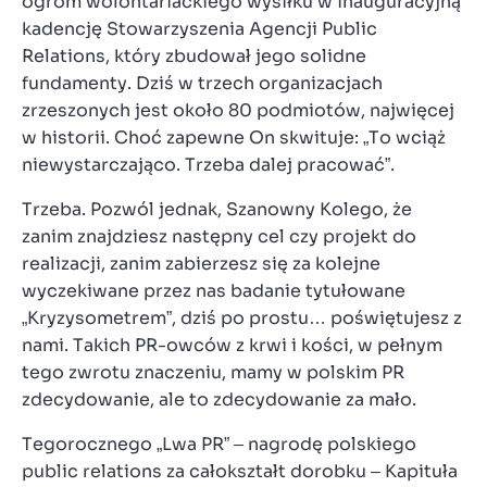
ogrom wolontariackiego wysiłku w inauguracyjną
kadencję Stowarzyszenia Agencji Public
Relations, który zbudował jego solidne
fundamenty. Dziś w trzech organizacjach
zrzeszonych jest około 80 podmiotów, najwięcej
w historii. Choć zapewne On skwituje: „To wciąż
niewystarczająco. Trzeba dalej pracować”.
Trzeba. Pozwól jednak, Szanowny Kolego, że
zanim znajdziesz następny cel czy projekt do
realizacji, zanim zabierzesz się za kolejne
wyczekiwane przez nas badanie tytułowane
„Kryzysometrem”, dziś po prostu… poświętujesz z
nami. Takich PR-owców z krwi i kości, w pełnym
tego zwrotu znaczeniu, mamy w polskim PR
zdecydowanie, ale to zdecydowanie za mało.
Tegorocznego „Lwa PR” – nagrodę polskiego
public relations za całokształt dorobku – Kapituła