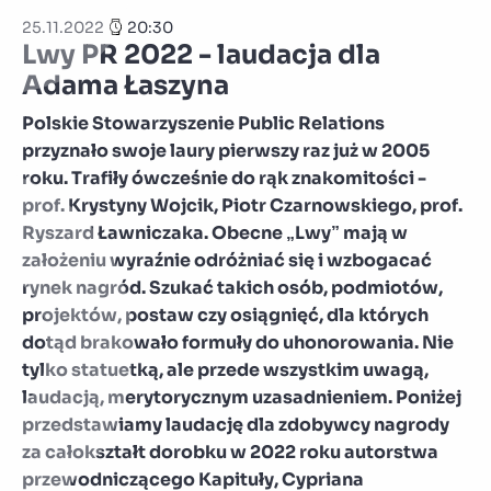
25.11.2022
20:30
Lwy PR 2022 - laudacja dla
Adama Łaszyna
Polskie Stowarzyszenie Public Relations
przyznało swoje laury pierwszy raz już w 2005
roku. Trafiły ówcześnie do rąk znakomitości -
prof. Krystyny Wojcik, Piotr Czarnowskiego, prof.
Ryszard Ławniczaka. Obecne „Lwy” mają w
założeniu wyraźnie odróżniać się i wzbogacać
rynek nagród. Szukać takich osób, podmiotów,
projektów, postaw czy osiągnięć, dla których
dotąd brakowało formuły do uhonorowania. Nie
tylko statuetką, ale przede wszystkim uwagą,
laudacją, merytorycznym uzasadnieniem. Poniżej
przedstawiamy laudację dla zdobywcy nagrody
za całokształt dorobku w 2022 roku autorstwa
przewodniczącego Kapituły, Cypriana