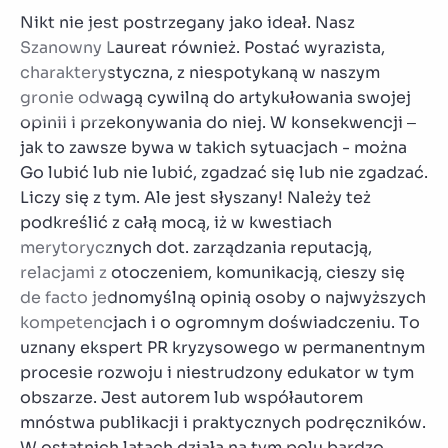
Nikt nie jest postrzegany jako ideał. Nasz
Szanowny Laureat również. Postać wyrazista,
charakterystyczna, z niespotykaną w naszym
gronie odwagą cywilną do artykułowania swojej
opinii i przekonywania do niej. W konsekwencji –
jak to zawsze bywa w takich sytuacjach - można
Go lubić lub nie lubić, zgadzać się lub nie zgadzać.
Liczy się z tym. Ale jest słyszany! Należy też
podkreślić z całą mocą, iż w kwestiach
merytorycznych dot. zarządzania reputacją,
relacjami z otoczeniem, komunikacją, cieszy się
de facto jednomyślną opinią osoby o najwyższych
kompetencjach i o ogromnym doświadczeniu. To
uznany ekspert PR kryzysowego w permanentnym
procesie rozwoju i niestrudzony edukator w tym
obszarze. Jest autorem lub współautorem
mnóstwa publikacji i praktycznych podręczników.
W ostatnich latach działa na tym polu bardzo