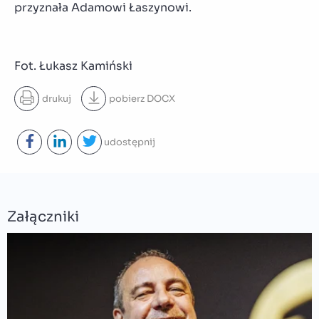
przyznała Adamowi Łaszynowi.
Fot. Łukasz Kamiński
drukuj
pobierz
DOCX
udostępnij
Załączniki