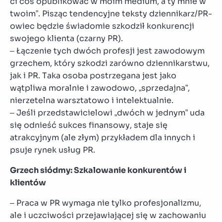
ci coś opublikować w moim medium, a ty mnie w
twoim”. Pisząc tendencyjne teksty dziennikarz/PR-
owiec będzie świadomie szkodził konkurencji
swojego klienta (czarny PR).
– Łączenie tych dwóch profesji jest zawodowym
grzechem, który szkodzi zarówno dziennikarstwu,
jak i PR. Taka osoba postrzegana jest jako
wątpliwa moralnie i zawodowo, „sprzedajna”,
nierzetelna warsztatowo i intelektualnie.
– Jeśli przedstawicielowi „dwóch w jednym” uda
się odnieść sukces finansowy, staje się
atrakcyjnym (ale złym) przykładem dla innych i
psuje rynek usług PR.
Grzech siódmy: Szkalowanie konkurentów i
klientów
– Praca w PR wymaga nie tylko profesjonalizmu,
ale i uczciwości przejawiającej się w zachowaniu