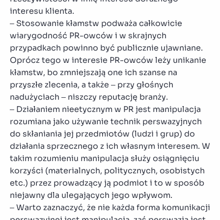
interesu klienta.
– Stosowanie kłamstw podważa całkowicie
wiarygodność PR-owców i w skrajnych
przypadkach powinno być publicznie ujawniane.
Oprócz tego w interesie PR-owców leży unikanie
kłamstw, bo zmniejszają one ich szanse na
przyszłe zlecenia, a także – przy głośnych
nadużyciach – niszczy reputację branży.
– Działaniem nieetycznym w PR jest manipulacja
rozumiana jako używanie technik perswazyjnych
do skłaniania jej przedmiotów (ludzi i grup) do
działania sprzecznego z ich własnym interesem. W
takim rozumieniu manipulacja służy osiągnięciu
korzyści (materialnych, politycznych, osobistych
etc.) przez prowadzący ją podmiot i to w sposób
niejawny dla ulegających jego wpływom.
– Warto zaznaczyć, że nie każda forma komunikacji
perswazyjnej jest manipulacją, zaś perswazja jest