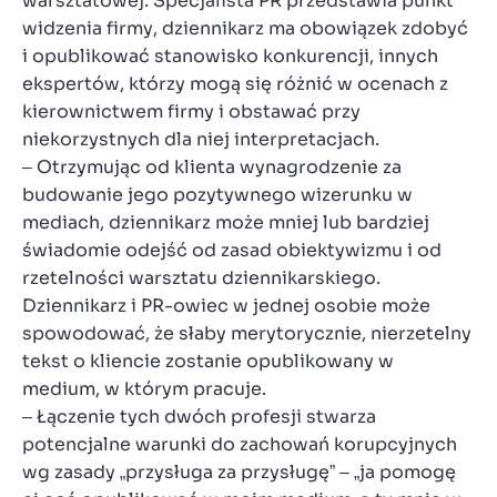
warsztatowej. Specjalista PR przedstawia punkt
widzenia firmy, dziennikarz ma obowiązek zdobyć
i opublikować stanowisko konkurencji, innych
ekspertów, którzy mogą się różnić w ocenach z
kierownictwem firmy i obstawać przy
niekorzystnych dla niej interpretacjach.
– Otrzymując od klienta wynagrodzenie za
budowanie jego pozytywnego wizerunku w
mediach, dziennikarz może mniej lub bardziej
świadomie odejść od zasad obiektywizmu i od
rzetelności warsztatu dziennikarskiego.
Dziennikarz i PR-owiec w jednej osobie może
spowodować, że słaby merytorycznie, nierzetelny
tekst o kliencie zostanie opublikowany w
medium, w którym pracuje.
– Łączenie tych dwóch profesji stwarza
potencjalne warunki do zachowań korupcyjnych
wg zasady „przysługa za przysługę” – „ja pomogę