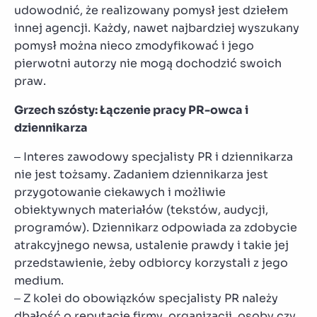
udowodnić, że realizowany pomysł jest dziełem
innej agencji. Każdy, nawet najbardziej wyszukany
pomysł można nieco zmodyfikować i jego
pierwotni autorzy nie mogą dochodzić swoich
praw.
Grzech szósty: Łączenie pracy PR-owca i
dziennikarza
– Interes zawodowy specjalisty PR i dziennikarza
nie jest tożsamy. Zadaniem dziennikarza jest
przygotowanie ciekawych i możliwie
obiektywnych materiałów (tekstów, audycji,
programów). Dziennikarz odpowiada za zdobycie
atrakcyjnego newsa, ustalenie prawdy i takie jej
przedstawienie, żeby odbiorcy korzystali z jego
medium.
– Z kolei do obowiązków specjalisty PR należy
dbałość o reputację firmy, organizacji, osoby czy