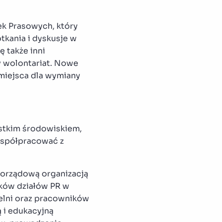
ek Prasowych, który
tkania i dyskusje w
 także inni
y wolontariat. Nowe
 miejsca dla wymiany
ystkim środowiskiem,
 współpracować z
amorządową organizacją
ików działów PR w
elni oraz pracowników
 i edukacyjną