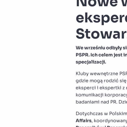
Nowe w
eksper
Stowar
We wrześniu odbyły si
PSPR. Ich celem jest 
specjalizacji.
Kluby wewnętrzne PSPR
gdzie mogą rodzić się
eksperci i ekspertki z 
komunikacji korporacyj
badaniami nad PR. Dzi
Dotychczas w Polskim 
Affairs
, koordynowan