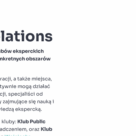
lations
lubów eksperckich
konkretnych obszarów
cji, a także miejsca,
ktywnie mogą działać
ji, specjaliści od
 zajmujące się nauką i
wiedzą ekspercką.
 kluby:
Klub Public
iadczeniem, oraz
Klub