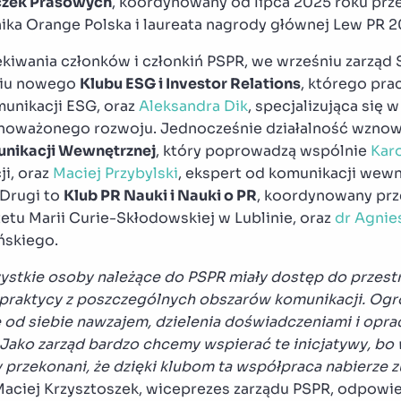
czek Prasowych
, koordynowany od lipca 2025 roku prz
nika Orange Polska i laureata nagrody głównej Lew PR 2
iwania członków i członkiń PSPR, we wrześniu zarząd 
niu nowego
Klubu ESG i Investor Relations
, którego pr
omunikacji ESG, oraz
Aleksandra Dik
, specjalizująca się 
noważonego rozwoju. Jednocześnie działalność wznowi
nikacji Wewnętrznej
, który poprowadzą wspólnie
Karo
i, oraz
Maciej Przybylski
, ekspert od komunikacji wewn
 Drugi to
Klub PR Nauki i Nauki o PR
, koordynowany prz
etu Marii Curie-Skłodowskiej w Lublinie, oraz
dr Agnie
ńskiego.
ystkie osoby należące do PSPR miały dostęp do przestr
i praktycy z poszczególnych obszarów komunikacji. Ogr
ę od siebie nawzajem, dzielenia doświadczeniami i op
 Jako zarząd bardzo chcemy wspierać te inicjatywy, bo 
 przekonani, że dzięki klubom ta współpraca nabierze
Maciej Krzysztoszek, wiceprezes zarządu PSPR, odpowie