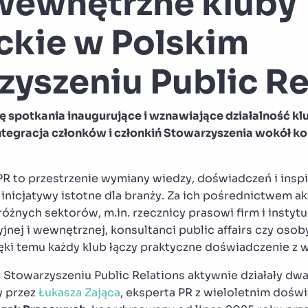
ewnętrzne kluby
ckie w Polskim
zyszeniu Public Re
ę spotkania inaugurujące i wznawiające działalność k
integracja członków i członkiń Stowarzyszenia wokół 
 to przestrzenie wymiany wiedzy, doświadczeń i inspira
 inicjatywy istotne dla branży. Za ich pośrednictwem a
różnych sektorów, m.in. rzecznicy prasowi firm i instytuc
nej i wewnętrznej, konsultanci public affairs czy osoby
ęki temu każdy klub łączy praktyczne doświadczenie z 
Stowarzyszeniu Public Relations aktywnie działały dwa
y przez
Łukasza Zająca
, eksperta PR z wieloletnim dośw