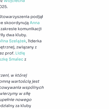
ez
Wojciecha
025.
Stowarzyszenia podjął
ace skoordynują
Anna
w zakresie komunikacji
ły dwa kluby.
lina Szelążek
, liderka
ętrznej, związany z
ez prof.
Lidię
szkę Smalec
z
zeni, w której
omną wartością jest
racowywania wspólnych
wierzymy w siłę
 zupełnie nowego
dzialny za kluby