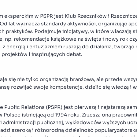
m eksperckim w PSPR jest Klub Rzeczników i Rzecznicz
. Od lat wyznacza standardy aktywności, organizując spo
 praktyków. Podejmuje inicjatywy, w które włączają się
ie, np. rekomendacje książkowe na święta i nowy rok cz
– z energią i entuzjazmem ruszają do działania, tworząc
projektów i inspirujących debat.
aje się nie tylko organizacją branżową, ale przede wsz
nsę rozwijać swoje kompetencje, dzielić się wiedzą i
e Public Relations (PSPR) jest pierwszą i najstarszą s
 Polsce istniejącą od 1994 roku. Zrzesza ona pracown
i administracji publicznej, wykładowców wyższych ucz
adzi szeroką i różnorodną działalność popularyzatorską