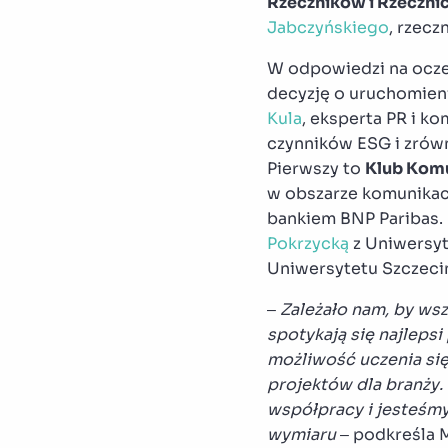
Rzeczników i Rzeczni
Jabczyńskiego
, rzecz
W odpowiedzi na oczek
decyzję o uruchomie
Kula
, eksperta PR i k
czynników ESG i zrów
Pierwszy to
Klub Komu
w obszarze komunikacj
bankiem BNP Paribas.
Pokrzycką
z Uniwersyt
Uniwersytetu Szczeci
–
Zależało nam, by wsz
spotykają się najleps
możliwość uczenia si
projektów dla branży.
współpracy i jesteśmy
wymiaru
– podkreśla 