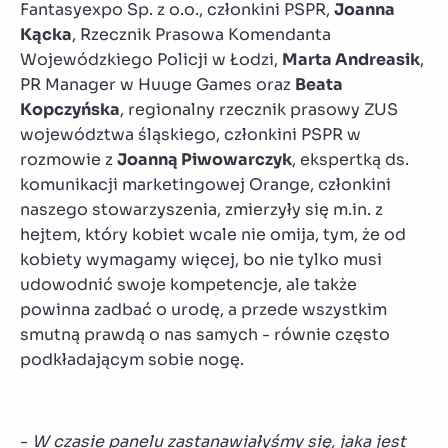
Fantasyexpo Sp. z o.o., członkini PSPR,
Joanna
Kącka
, Rzecznik Prasowa Komendanta
Wojewódzkiego Policji w Łodzi,
Marta Andreasik
,
PR Manager w Huuge Games oraz
Beata
Kopczyńska
, regionalny rzecznik prasowy ZUS
województwa śląskiego, członkini PSPR w
rozmowie z
Joanną Piwowarczyk
, ekspertką ds.
komunikacji marketingowej Orange, członkini
naszego stowarzyszenia, zmierzyły się m.in. z
hejtem, który kobiet wcale nie omija, tym, że od
kobiety wymagamy więcej, bo nie tylko musi
udowodnić swoje kompetencje, ale także
powinna zadbać o urodę, a przede wszystkim
smutną prawdą o nas samych - równie często
podkładającym sobie nogę.
-
W czasie panelu zastanawiałyśmy się, jaka jest