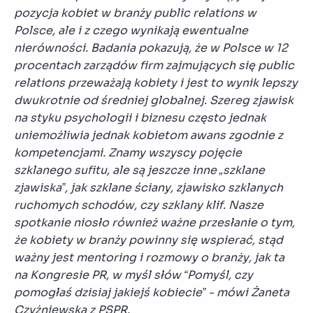
pozycja kobiet w branży public relations w
Polsce, ale i z czego wynikają ewentualne
nierówności. Badania pokazują, że w Polsce w 12
procentach zarządów firm zajmujących się public
relations przeważają kobiety i jest to wynik lepszy
dwukrotnie od średniej globalnej. Szereg zjawisk
na styku psychologii i biznesu często jednak
uniemożliwia jednak kobietom awans zgodnie z
kompetencjami. Znamy wszyscy pojęcie
szklanego sufitu, ale są jeszcze inne „szklane
zjawiska”, jak szklane ściany, zjawisko szklanych
ruchomych schodów, czy szklany klif. Nasze
spotkanie niosło również ważne przesłanie o tym,
że kobiety w branży powinny się wspierać, stąd
ważny jest mentoring i rozmowy o branży, jak ta
na Kongresie PR, w myśl słów “Pomyśl, czy
pomogłaś dzisiaj jakiejś kobiecie” - mówi Żaneta
Czyżniewska z PSPR.