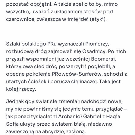
pozostać obojętni. A także apel o to by, mimo
wszystko, uważać z układaniem stosów pod
czarownice, zwłaszcza w imię idei (etyki).
Szlaki polskiego PRu wyznaczali Pionierzy,
rozbudową dróg zajmowali się Osadnicy. Po nich
przyszli wspomnieni już wcześniej Boomersi,
którzy ową sieć dróg poszerzyli i pogłębili, a
obecne pokolenie PRowców-Surferów, schodzi z
utartych ścieżek i porusza się inaczej. Taka jest
kolej rzeczy.
Jednak gdy świat się zmienia i nadchodzi nowe,
my nie powinniśmy się jedynie temu przyglądać –
jak ponad tysiącletni Archanioł Gabriel z Hagia
Sofia ukryty przed światem białą, niedawno
zawieszoną na absydzie, zasłoną.