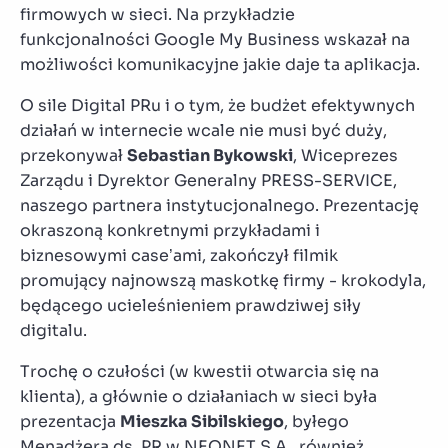
firmowych w sieci. Na przykładzie
funkcjonalności Google My Business wskazał na
możliwości komunikacyjne jakie daje ta aplikacja.
O sile Digital PRu i o tym, że budżet efektywnych
działań w internecie wcale nie musi być duży,
przekonywał
Sebastian Bykowski
, Wiceprezes
Zarządu i Dyrektor Generalny PRESS-SERVICE,
naszego partnera instytucjonalnego. Prezentację
okraszoną konkretnymi przykładami i
biznesowymi case’ami, zakończył filmik
promujący najnowszą maskotkę firmy - krokodyla,
będącego ucieleśnieniem prawdziwej siły
digitalu.
Trochę o czułości (w kwestii otwarcia się na
klienta), a głównie o działaniach w sieci była
prezentacja
Mieszka Sibilskiego
, byłego
Menadżera ds. PR w NEONET S.A., również