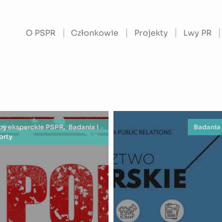
O PSPR
Członkowie
Projekty
Lwy PR
by eksperckie PSPR, Badania i
Badania 
orty