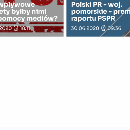
 wpływowe
Polski PR - woj.
ety byłby nimi
pomorskie - prem
 pomocy mediów?
raportu PSPR
.2020
18:11
30.06.2020
09:36
Bądź na bieżąco
Subskrybuj najważniejsze informacje