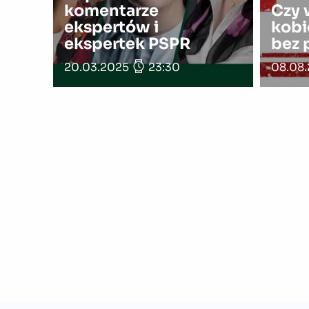
komentarze
Czy
ekspertów i
kobi
ekspertek PSPR
bez
20.03.2025
23:30
08.08