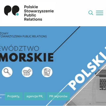
Projekty,
agencje PR,
PR regionów