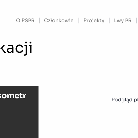
O PSPR
Członkowie
Projekty
Lwy PR
kacji
sometr
Podgląd p