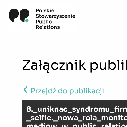
Załącznik publi
Przejdź do publikacji
8._uniknac_syndromu_fi
_selfie._nowa_rola_monit
mediow_w_public_relatio