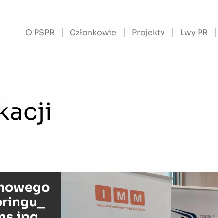
O PSPR
Członkowie
Projekty
Lwy PR
kacji
rmowego
oringu_
ns.jpg