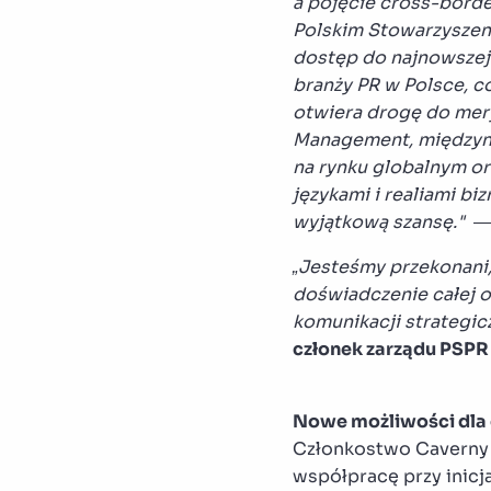
a pojęcie cross-bord
Polskim Stowarzyszeniu
dostęp do najnowszej
branży PR w Polsce, c
otwiera drogę do mer
Management, międzyna
na rynku globalnym or
językami i realiami bi
wyjątkową szansę."
„Jesteśmy przekonani
doświadczenie całej o
komunikacji strategi
członek zarządu PSPR
Nowe możliwości dla 
Członkostwo Caverny 
współpracę przy inic