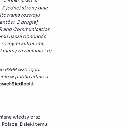
. Członkostwo w
 Z jednej strony daje
łtowania rozwoju
entów. Z drugiej,
 PR and Communication
temu nasza obecność
 różnymi kulturami,
kujemy za zaufanie i tę
ch PSPR wzbogaci
ie w public affairs i
aweł Siedlecki,
mianę wiedzy oraz
 Polsce. Dzięki temu