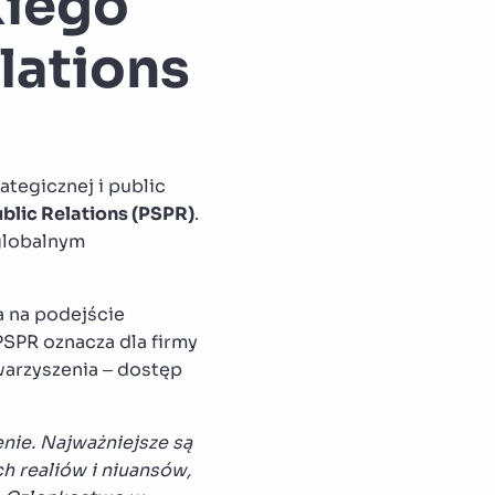
kiego
lations
ategicznej i public
blic Relations (PSPR)
.
globalnym
ia na podejście
PSPR oznacza dla firmy
warzyszenia – dostęp
enie. Najważniejsze są
 realiów i niuansów,