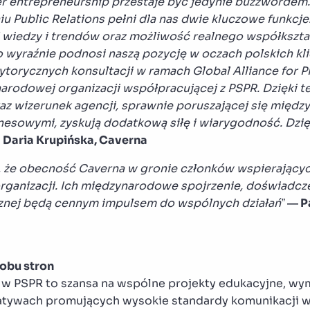
er entrepreneurship przestaje być jedynie buzzwordem
 Public Relations pełni dla nas dwie kluczowe funkcje.
 wiedzy i trendów oraz możliwość realnego współkszta
o wyraźnie podnosi naszą pozycję w oczach polskich kli
ytorycznych konsultacji w ramach Global Alliance for
rodowej organizacji współpracującej z PSPR.
Dzięki 
az wizerunek agencji, sprawnie poruszającej się między
znesowymi, zyskują dodatkową siłę i wiarygodność. Dzię
—
Daria Krupińska, Caverna
, że obecność Caverna w gronie członków wspierający
rganizacji. Ich międzynarodowe spojrzenie, doświadczen
cznej będą cennym impulsem do wspólnych działań”
— P
obu stron
w PSPR to szansa na wspólne projekty edukacyjne, wy
jatywach promujących wysokie standardy komunikacji w