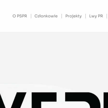
O PSPR
Członkowie
Projekty
Lwy PR