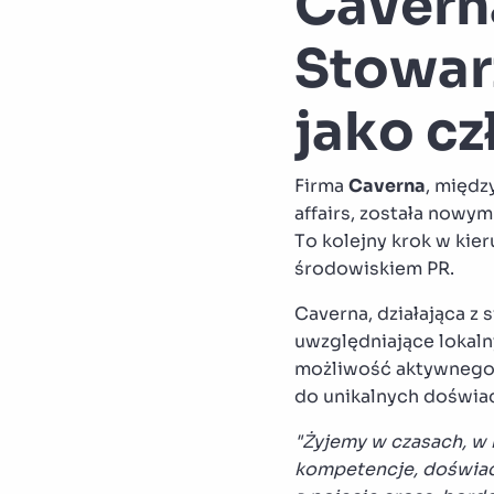
Cavern
Stowarz
jako c
Firma
Caverna
, międz
affairs, została nowy
To kolejny krok w ki
środowiskiem PR.
Caverna, działająca z 
uwzględniające lokaln
możliwość aktywnego 
do unikalnych doświ
"Żyjemy w czasach, w 
kompetencje, doświad