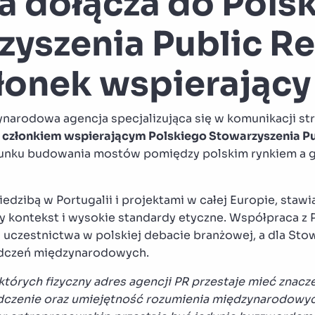
a dołącza do Pols
yszenia Public Re
złonek wspierający
ynarodowa agencja specjalizująca się w komunikacji str
m
członkiem wspierającym Polskiego Stowarzyszenia Pu
erunku budowania mostów pomiędzy polskim rynkiem a 
siedzibą w Portugalii i projektami w całej Europie, staw
y kontekst i wysokie standardy etyczne. Współpraca z 
uczestnictwa w polskiej debacie branżowej, a dla Sto
adczeń międzynarodowych.
których fizyczny adres agencji PR przestaje mieć znacz
czenie oraz umiejętność rozumienia międzynarodowych