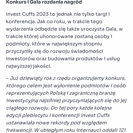
Konkurs i Gala rozdania nagr
ód
Invest Cuffs 2023 to jednak nie tylko targi i
konferencja. Jak co roku, w trakcie tego
wydarzenia odbędzie się także uroczysta Gala, w
trakcie której uhonorowane zostaną osoby i
podmioty, które w największym stopniu
przyczyniły się do rozwoju świadomości
inwestorów oraz budowania produktów i usług
najwyższej jakości.
– Już dziewiąty rok z rzędu organizujemy konkurs,
kt
órego celem jest wyłonienie podmiot
ów i os
ób
reprezentujących Polską i zagraniczną branżę
inwestycyjną najsilniej przyczyniających się do jej
ciągłego rozwoju. Do tej pory każda kolejna
edycji plebiscytu i konferencji Invest Cuffs
ustanawiała nowe rekordy pod względem
frekwencji. W ubiegłym roku internauci oddali 121