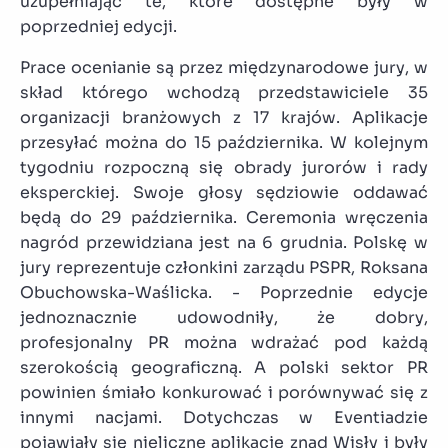
uzupełniając te, które dostępne były w
poprzedniej edycji.
Prace ocenianie są przez międzynarodowe jury, w
skład którego wchodzą przedstawiciele 35
organizacji branżowych z 17 krajów. Aplikacje
przesyłać można do 15 października. W kolejnym
tygodniu rozpoczną się obrady jurorów i rady
eksperckiej. Swoje głosy sędziowie oddawać
będą do 29 października. Ceremonia wręczenia
nagród przewidziana jest na 6 grudnia. Polskę w
jury reprezentuje członkini zarządu PSPR, Roksana
Obuchowska-Waślicka. - Poprzednie edycje
jednoznacznie udowodniły, że dobry,
profesjonalny PR można wdrażać pod każdą
szerokością geograficzną. A polski sektor PR
powinien śmiało konkurować i porównywać się z
innymi nacjami. Dotychczas w Eventiadzie
pojawiały się nieliczne aplikacje znad Wisły i były