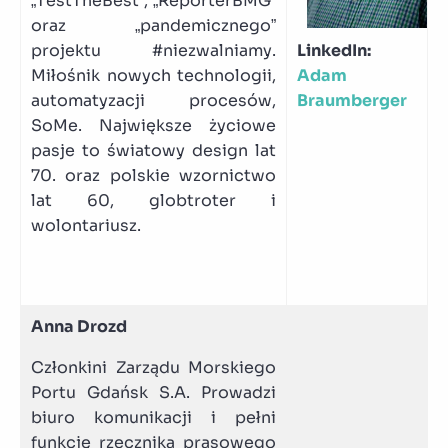
„TestTheBest”, „ReporterBMG”
oraz „pandemicznego”
projektu #niezwalniamy.
LinkedIn:
Miłośnik nowych technologii,
Adam
automatyzacji procesów,
Braumberger
SoMe. Największe życiowe
pasje to światowy design lat
70. oraz polskie wzornictwo
lat 60, globtroter i
wolontariusz.
Anna Drozd
Członkini Zarządu Morskiego
Portu Gdańsk S.A. Prowadzi
biuro komunikacji i pełni
funkcję rzecznika prasowego