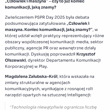
„Człowiek i maszyna” – czy to już koniec
komunikacji, jaką znamy?
Zwieńczeniem PSPR Day 2025 była debata
podsumowująca zatytułowana
„Człowiek i
maszyna. Koniec komunikacji, jaką znamy?”
, w
której udział wzięli praktycy reprezentujący różne
obszary współczesnej komunikacji: media, sektor
publiczny, agencje PR oraz wewnętrzne działy
komunikacji. Dyskusję poprowadził
Krzysztof
Olszewski
, dyrektor Departamentu Komunikacji
Korporacyjnej w Play.
Magdalena Załubska-Król
, która wskazała na
zmiany strukturalne w agencjach
komunikacyjnych, wynikające z rosnącej roli
narzędzi opartych na sztucznej inteligencji:
“Technologia niewątpliwie ogranicza liczbę