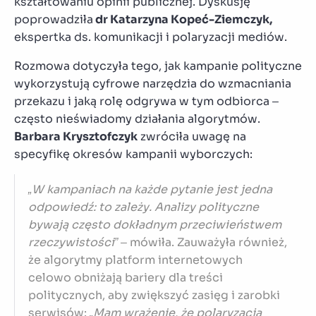
kształtowaniu opinii publicznej. Dyskusję
poprowadziła
dr Katarzyna Kopeć-Ziemczyk,
ekspertka ds. komunikacji i polaryzacji mediów.
Rozmowa dotyczyła tego, jak kampanie polityczne
wykorzystują cyfrowe narzędzia do wzmacniania
przekazu i jaką rolę odgrywa w tym odbiorca –
często nieświadomy działania algorytmów.
Barbara Krysztofczyk
zwróciła uwagę na
specyfikę okresów kampanii wyborczych:
„W kampaniach na każde pytanie jest jedna
odpowiedź: to zależy. Analizy polityczne
bywają często dokładnym przeciwieństwem
rzeczywistości”
– mówiła. Zauważyła również,
że algorytmy platform internetowych
celowo obniżają bariery dla treści
politycznych, aby zwiększyć zasięg i zarobki
serwisów:
„Mam wrażenie, że polaryzacja