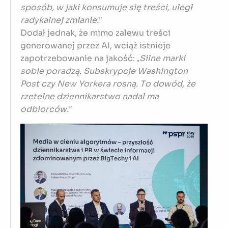
sposób, w jaki konsumuje się treści, uległ
radykalnej zmianie.”
Dodał jednak, że mimo zalewu treści
generowanej przez AI, wciąż istnieje
zapotrzebowanie na jakość:
„Silne marki
sobie poradzą. Subskrypcje Washington
Post czy New Yorkera rosną. To dowód, że
rzetelne dziennikarstwo nadal ma
odbiorców.”