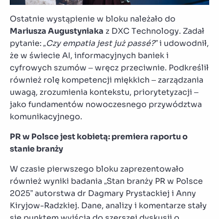
Ostatnie wystąpienie w bloku należało do
Mariusza Augustyniaka
z DXC Technology. Zadał
pytanie:
„Czy empatia jest już passé?”
i udowodnił,
że w świecie AI, informacyjnych baniek i
cyfrowych szumów – wręcz przeciwnie. Podkreślił
również rolę kompetencji miękkich – zarządzania
uwagą, zrozumienia kontekstu, priorytetyzacji –
jako fundamentów nowoczesnego przywództwa
komunikacyjnego.
PR w Polsce jest kobietą: premiera raportu o
stanie branży
W czasie pierwszego bloku zaprezentowało
również wyniki badania „Stan branży PR w Polsce
2025” autorstwa dr Dagmary Prystackiej i Anny
Kiryjow-Radzkiej. Dane, analizy i komentarze stały
się punktem wyjścia do szerszej dyskusji o