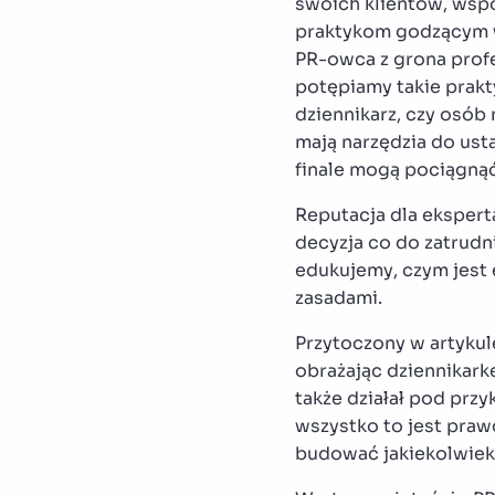
swoich klientów, wspó
praktykom godzącym w 
PR-owca z grona profe
potępiamy takie prakty
dziennikarz, czy osób 
mają narzędzia do ust
finale mogą pociągną
Reputacja dla ekspert
decyzja co do zatrudni
edukujemy, czym jest e
zasadami.
Przytoczony w artykul
obrażając dziennikark
także działał pod prz
wszystko to jest praw
budować jakiekolwiek r