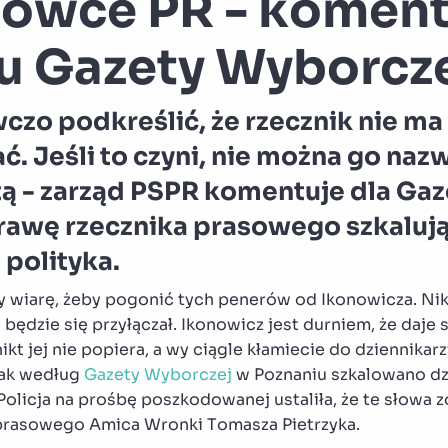
 owce PR - koment
łu Gazety Wyborcz
czo podkreślić, że rzecznik nie m
. Jeśli to czyni, nie można go naz
tą - zarząd PSPR komentuje dla Gaz
rawę rzecznika prasowego szkaluj
 polityka.
y wiarę, żeby pogonić tych penerów od Ikonowicza. Nik
będzie się przyłączał. Ikonowicz jest durniem, że daje 
nikt jej nie popiera, a wy ciągle kłamiecie do dziennikar
 tak według
Gazety Wyborczej
w Poznaniu szkalowano dzi
olicja na prośbę poszkodowanej ustaliła, że te słowa z
prasowego Amica Wronki Tomasza Pietrzyka.