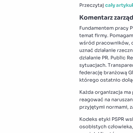
Przeczytaj
cały artykuł
Komentarz zarząd
Fundamentem pracy PR
temat firmy. Pomagamy
wśród pracowników, cz
uznać działanie rzeczn
działanie PR. Public 
sytuacjach. Transpar
federację branżową G
którego ostatnio doł
Każda organizacja ma 
reagować na naruszani
przyjętymi normami, z
Kodeks etyki PSPR wsk
osobistych człowieka,