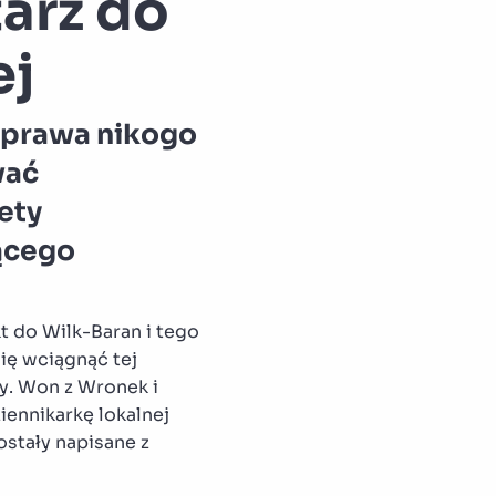
arz do
ej
a prawa nikogo
wać
ety
ącego
t do Wilk-Baran i tego
się wciągnąć tej
zy. Won z Wronek i
ennikarkę lokalnej
ostały napisane z