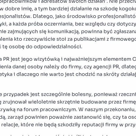
łpracowników i adresatów swoich działań”. Nie przeci
dobre imię, a tym bardziej działanie na szkodę kogoko
sjonalistów. Dlatego, jako środowisko profesjonalist
ki, a każda próba oczerniania, bez względu czy dotyczy 
nie zajmujących się komunikacją, powinna być zgłaszana
alenia kto rzeczywiście stoi za publikacjami z firmoweg
ć tę osobę do odpowiedzialności.
a PR jest jego wizytówką i najważniejszym elementem 
enia danej osoby należy do firmy, czy agencji PR, dlate
tyka i dlaczego nie warto jest chodzić na skróty działa
e przypadek jest szczególnie bolesny, ponieważ rzeczni
ę zrujnował wieloletnie skrzętnie budowane przez firmę 
ykrywką na forum pracowniczym. W naszym przekonaniu, 
dą, zarząd powinien poważnie zastanowić się, czy ta oso
elacje, które nie będą szkodziły reputacji firmy w przy