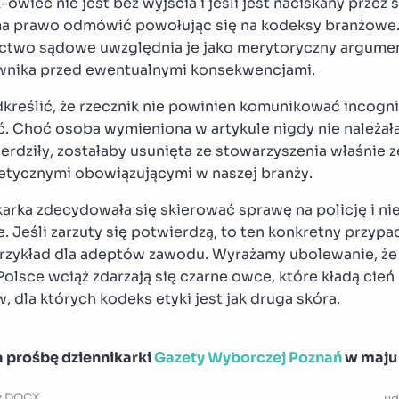
owiec nie jest bez wyjścia i jeśli jest naciskany prze
ma prawo odmówić powołując się na kodeksy branżowe. 
nictwo sądowe uwzględnia je jako merytoryczny argume
wnika przed ewentualnymi konsekwencjami.
reślić, że rzecznik nie powinien komunikować incogni
 Choć osoba wymieniona w artykule nigdy nie należała
ierdziły, zostałaby usunięta ze stowarzyszenia właśnie 
etycznymi obowiązującymi w naszej branży.
karka zdecydowała się skierować sprawę na policję i ni
 Jeśli zarzuty się potwierdzą, to ten konkretny przyp
przykład dla adeptów zawodu. Wyrażamy ubolewanie, że
olsce wciąż zdarzają się czarne owce, które kładą cień
, dla których kodeks etyki jest jak druga skóra.
 prośbę dziennikarki
Gazety Wyborczej Poznań
w maju
z
DOCX
ud