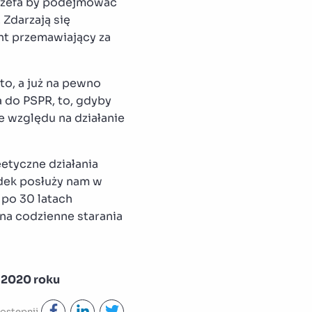
z szefa by podejmować
Zdarzają się
nt przemawiający za
to, a już na pewno
 do PSPR, to, gdyby
ze względu na działanie
eetyczne działania
adek posłuży nam w
 po 30 latach
 na codzienne starania
 2020 roku
ostępnij