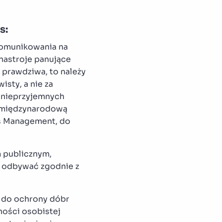
s:
komunikowania na
nastroje panujące
 prawdziwa, to należy
isty, a nie za
w nieprzyjemnych
z międzynarodową
ns Management, do
m publicznym,
to odbywać zgodnie z
y do ochrony dóbr
ności osobistej