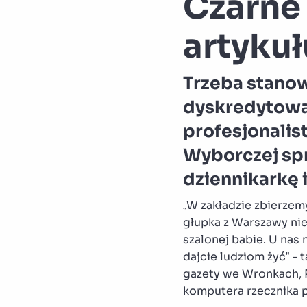
Czarne
artyku
Trzeba stanow
dyskredytować
profesjonalis
Wyborczej sp
dziennikarkę i
„W zakładzie zbierzem
głupka z Warszawy nie 
szalonej babie. U nas 
dajcie ludziom żyć” -
gazety we Wronkach, P
komputera rzecznika 