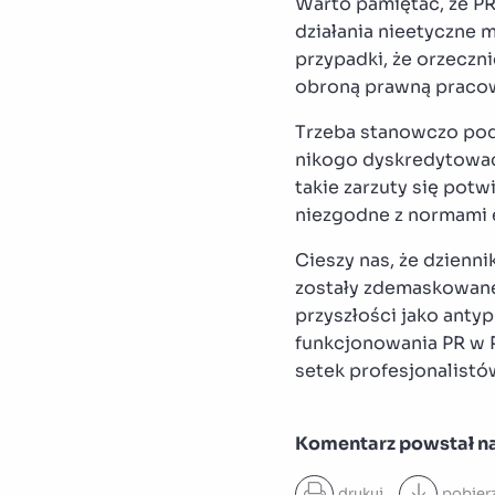
Warto pamiętać, że PR-
działania nieetyczne 
przypadki, że orzecz
obroną prawną praco
Trzeba stanowczo podk
nikogo dyskredytować.
takie zarzuty się potw
niezgodne z normami 
Cieszy nas, że dzienni
zostały zdemaskowane.
przyszłości jako anty
funkcjonowania PR w P
setek profesjonalistów
Komentarz powstał na
drukuj
pobier