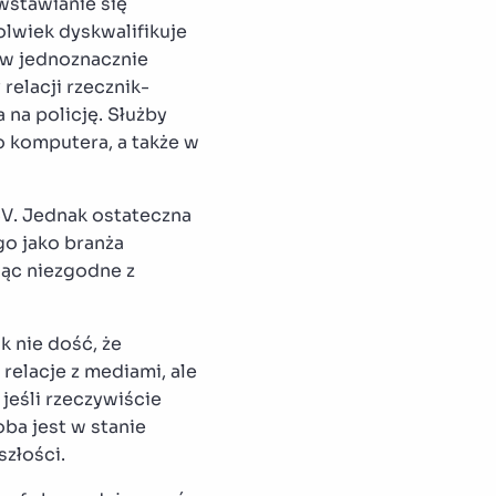
wstawianie się
lwiek dyskwalifikuje
ów jednoznacznie
relacji rzecznik-
 na policję. Służby
o komputera, a także w
CV. Jednak ostateczna
go jako branża
jąc niezgodne z
k nie dość, że
relacje z mediami, ale
jeśli rzeczywiście
ba jest w stanie
szłości.