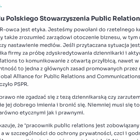
.
u Polskiego Stowarzyszenia Public Relation
-owca jest etyka. Jesteśmy powołani do rzetelnego 
 także zrozumieć zarządowi otoczenie biznesu, w tym 
y nastawienie mediów. Jeśli przytaczana sytuacja jest
ika firmy za próbę zdyskredytowania dziennikarki i aktyw
Relations to komunikowanie z otwartą przyłbicą, nawet 
entność to jedna z głównych zasad promowanych prze
lobal Alliance for Public Relations and Communicatio
ączyło PSPR.
prawo nie zgadzać się z tezą dziennikarską czy zarzute
e jej dobrego imienia i bronić się. Niemniej musi się 
arówno etycznymi jak i prawnymi.
azuje, że “pracownik public relations jest zobowiązan
 a w szczególności do ochrony prywatności, czci i god