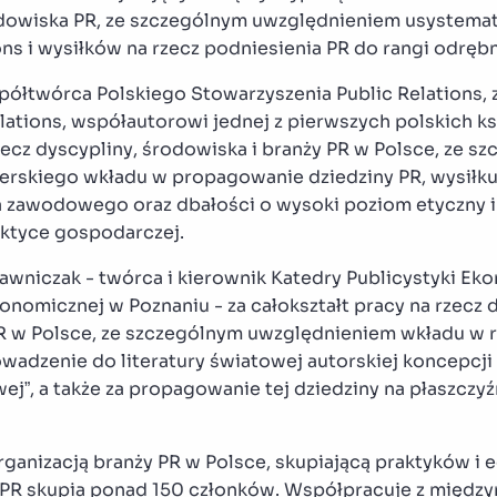
rodowiska PR, ze szczególnym uwzględnieniem usystema
ns i wysiłków na rzecz podniesienia PR do rangi odrębn
półtwórca Polskiego Stowarzyszenia Public Relations, z
elations, współautorowi jednej z pierwszych polskich ks
rzecz dyscypliny, środowiska i branży PR w Polsce, ze s
erskiego wkładu w propagowanie dziedziny PR, wysiłk
 zawodowego oraz dbałości o wysoki poziom etyczny i 
aktyce gospodarczej.
Ławniczak - twórca i kierownik Katedry Publicystyki Eko
onomicznej w Poznaniu - za całokształt pracy na rzecz 
PR w Polsce, ze szczególnym uwzględnieniem wkładu w 
owadzenie do literatury światowej autorskiej koncepcji
ej”, a także za propagowanie tej dziedziny na płaszczyź
organizacją branży PR w Polsce, skupiającą praktyków i
SPR skupia ponad 150 członków. Współpracuje z międ