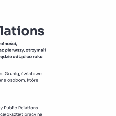
lations
alności,
az pierwszy, otrzymali
będzie odtąd co roku
mes Grunig, światowe
nane osobom, które
ny Public Relations
całokształt pracy na