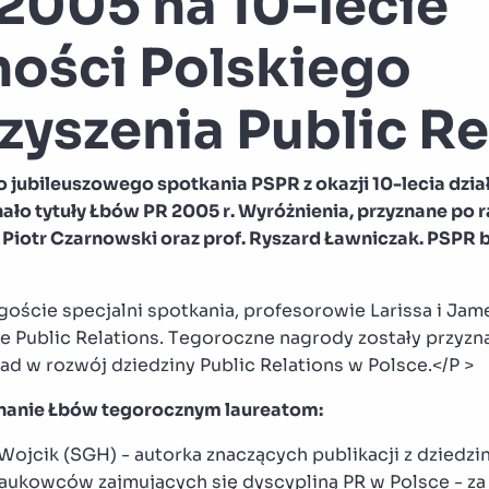
2005 na 10-lecie
ności Polskiego
yszenia Public Re
jubileuszowego spotkania PSPR z okazji 10-lecia dział
ało tytuły Łbów PR 2005 r. Wyróżnienia, przyznane po r
, Piotr Czarnowski oraz prof. Ryszard Ławniczak. PSPR 
.
goście specjalni spotkania, profesorowie Larissa i Ja
ie Public Relations. Tegoroczne nagrody zostały przyz
ad w rozwój dziedziny Public Relations w Polsce.</P >
nanie Łbów tegorocznym laureatom:
 Wojcik (SGH) - autorka znaczących publikacji z dziedzi
aukowców zajmujących się dyscypliną PR w Polsce - za 