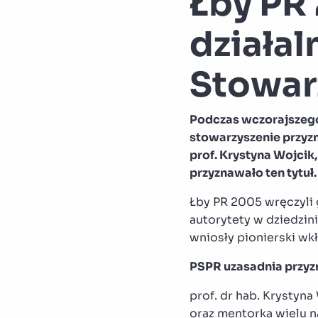
Łby PR 
działal
Stowarz
Podczas wczorajszego 
stowarzyszenie przyzn
prof. Krystyna Wojcik
przyznawało ten tytuł
Łby PR 2005 wręczyli 
autorytety w dziedzin
wniosły pionierski wkł
PSPR uzasadnia przyz
prof. dr hab. Krystyna
oraz mentorka wielu n