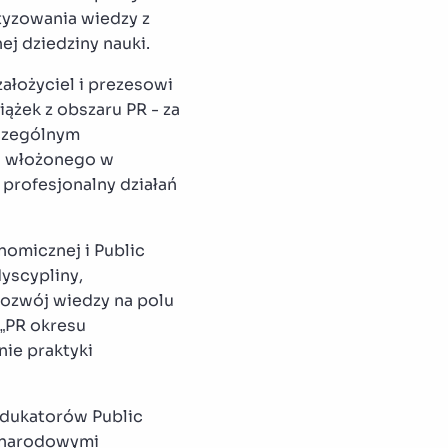
tyzowania wiedzy z
ej dziedziny nauki.
ałożyciel i prezesowi
iążek z obszaru PR - za
zczególnym
u włożonego w
profesjonalny działań
nomicznej i Public
dyscypliny,
rozwój wiedzy na polu
 „PR okresu
nie praktyki
 edukatorów Public
zynarodowymi