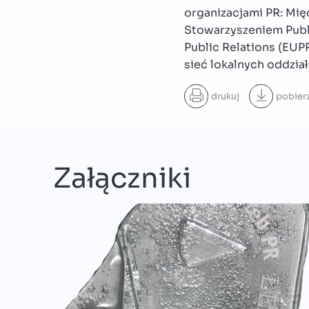
organizacjami PR: Mi
Stowarzyszeniem Publ
Public Relations (EUP
sieć lokalnych oddzia
drukuj
pobier
Załączniki