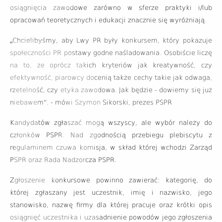
osiągnięcia zawodowe zarówno w sferze praktyki i/lub
opracowań teoretycznych i edukacji znacznie się wyróżniają.
„
Chcielibyśmy, aby Lwy PR były konkursem, który pokazuje
społeczności PR postawy godne naśladowania. Osobiście liczę
na to, że oprócz takich kryteriów jak kreatywność, czy
efektywność, piarowcy docenią także cechy takie jak odwaga,
rzetelność, czy etyka zawodowa. Jak będzie - dowiemy się już
niebawem". - mówi Szymon Sikorski, prezes PSPR
Kandydatów zgłaszać mogą wszyscy, ale wybór należy do
członków PSPR. Nad zgodnością przebiegu plebiscytu z
regulaminem czuwa komisja, w skład której wchodzi Zarząd
PSPR oraz Rada Nadzorcza PSPR.
Zgłoszenie konkursowe powinno zawierać: kategorię, do
której zgłaszany jest uczestnik, imię i nazwisko, jego
stanowisko, nazwę firmy dla której pracuje oraz krótki opis
osiągnięć uczestnika i uzasadnienie powodów jego zgłoszenia