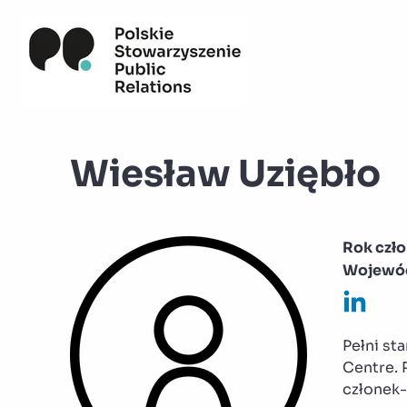
Wiesław Uziębło
Rok czł
Wojewó
Pełni st
Centre. 
członek-