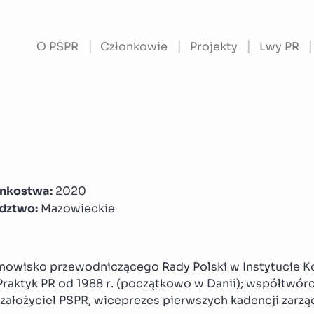
O PSPR
Członkowie
Projekty
Lwy PR
onkostwa:
2020
dztwo:
Mazowieckie
anowisko przewodniczącego Rady Polski w Instytucie K
Praktyk PR od 1988 r. (początkowo w Danii); współtwórc
założyciel PSPR, wiceprezes pierwszych kadencji zarz